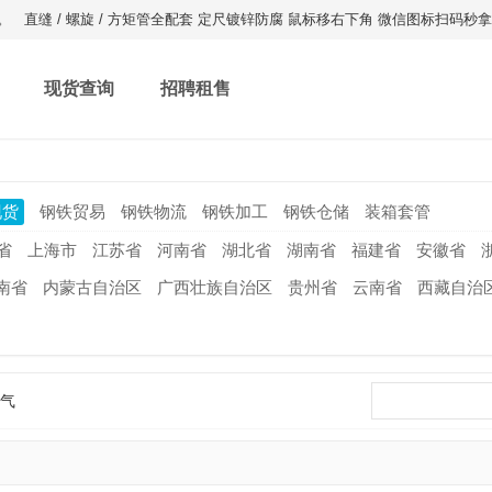
。
直缝 / 螺旋 / 方矩管全配套 定尺镀锌防腐 鼠标移右下角 微信图标扫码秒
现货查询
招聘租售
现货
钢铁贸易
钢铁物流
钢铁加工
钢铁仓储
装箱套管
省
上海市
江苏省
河南省
湖北省
湖南省
福建省
安徽省
南省
内蒙古自治区
广西壮族自治区
贵州省
云南省
西藏自治
气