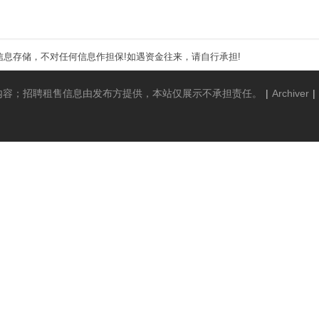
息存储，不对任何信息作担保!如遇资金往来，请自行承担!
内容；招聘租售信息由发布方提供，本站仅展示不承担责任。
|
Archiver
|