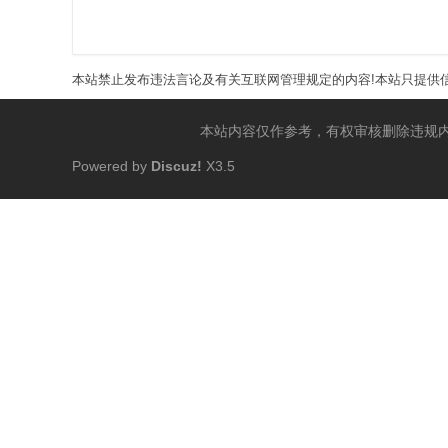
本站禁止发布违法言论及有关互联网管理规定的内容!本站只提供信
本站内容仅作参考，有权审核删除违规
Powered by
Discuz!
X3.5