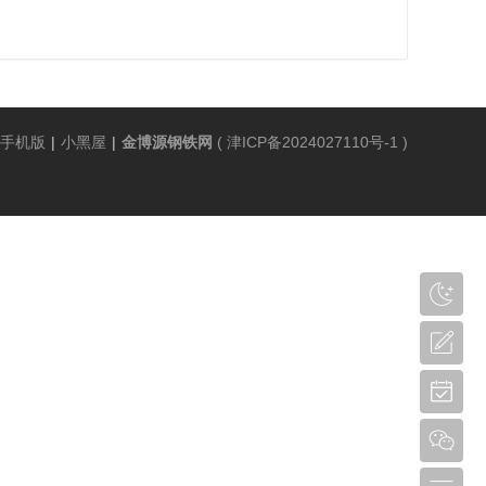
手机版
|
小黑屋
|
金博源钢铁网
(
津ICP备2024027110号-1
)