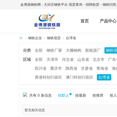
金博源钢铁网 - 大邱庄钢铁平台 现货查询・招聘租赁・钢铁问答
首页
产品中心
»
钢铁企业
»
钢铁现货
»
台湾省
金
分类
全部
钢铁厂家
大棚钢构
新能源厂
钢铁
博
区域
全部
天津市
河北省
山东省
北京市
广东
源
钢
四川省
重庆市
陕西省
甘肃省
青海省
海
铁
香港特别行政区
澳门特别行政区
台湾省
网
共有 0 条信息
按默认
按最新
按推荐
按人
暂无相关信息