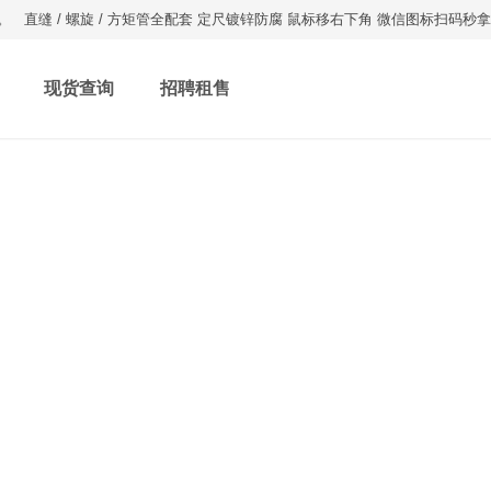
。
直缝 / 螺旋 / 方矩管全配套 定尺镀锌防腐 鼠标移右下角 微信图标扫码秒
现货查询
招聘租售