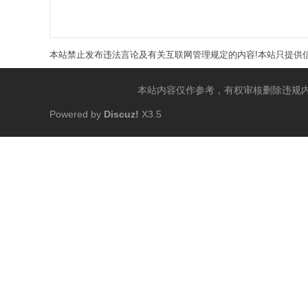
本站禁止发布违法言论及有关互联网管理规定的内容!本站只提供信
本站内容仅作参考，有权审核删除违规
Powered by
Discuz!
X3.5