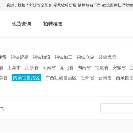
。
直缝 / 螺旋 / 方矩管全配套 定尺镀锌防腐 鼠标移右下角 微信图标扫码秒
现货查询
招聘租售
现货
钢铁贸易
钢铁物流
钢铁加工
钢铁仓储
装箱套管
省
上海市
江苏省
河南省
湖北省
湖南省
福建省
安徽省
南省
内蒙古自治区
广西壮族自治区
贵州省
云南省
西藏自
气