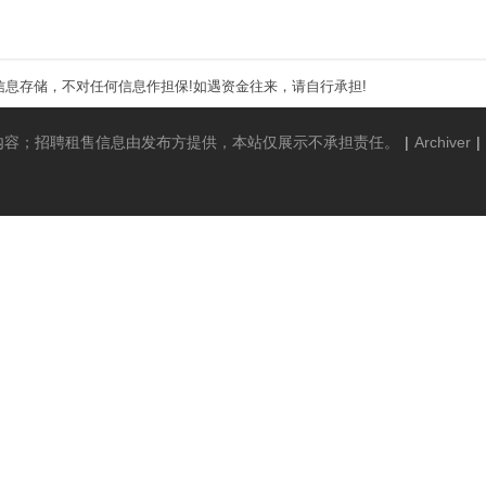
息存储，不对任何信息作担保!如遇资金往来，请自行承担!
内容；招聘租售信息由发布方提供，本站仅展示不承担责任。
|
Archiver
|