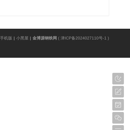
手机版
|
小黑屋
|
金博源钢铁网
(
津ICP备2024027110号-1
)