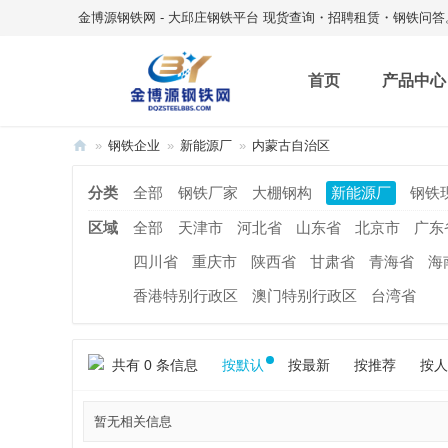
金博源钢铁网 - 大邱庄钢铁平台 现货查询・招聘租赁・钢铁问答
首页
产品中心
»
钢铁企业
»
新能源厂
»
内蒙古自治区
金
分类
全部
钢铁厂家
大棚钢构
新能源厂
钢铁
博
区域
全部
天津市
河北省
山东省
北京市
广东
源
钢
四川省
重庆市
陕西省
甘肃省
青海省
海
铁
香港特别行政区
澳门特别行政区
台湾省
网
共有 0 条信息
按默认
按最新
按推荐
按人
暂无相关信息