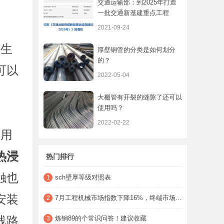
交通运输部：到2025年打造
一批交通新基建重点工程
2021-09-24
产生
厚壁钢管的分类是如何划分
的？
可以
2022-05-04
大棚管有开裂的缝隙了还可以
使用吗？
2022-02-22
，用
热浸
热门排行
触也
sch壁厚等级对照表
1
安装
7月工程机械市场指数下降16%，终端市场开工
2
线路
炼钢89的个常识问答！建议收藏
3