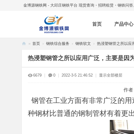
金博源钢铁网 - 大邱庄钢铁平台 现货查询・招聘租赁・钢铁问答
首页
产品中心
»
首页
›
钢铁综合服务
›
钢铁软文
›
热浸塑钢管之所以应用
金
热浸塑钢管之所以应用广泛，主要是因
博
源
6679
|
0
|
2022-3-5 21:46:52
|
显示全部楼层
钢
铁
作者
网
钢管在工业方面有非常广泛的用
种钢材比普通的钢制管材有着更