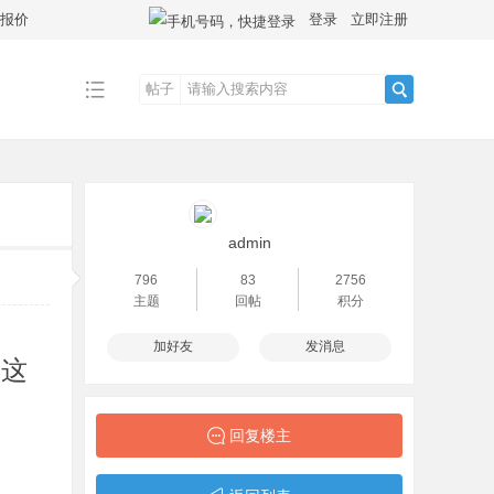
拿报价
登录
立即注册
帖子
搜
索
admin
796
83
2756
主题
回帖
积分
加好友
发消息
，这
回复楼主