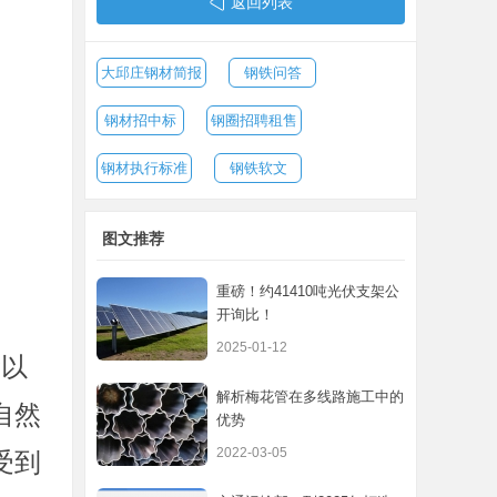
返回列表
大邱庄钢材简报
钢铁问答
钢材招中标
钢圈招聘租售
钢材执行标准
钢铁软文
图文推荐
重磅！约41410吨光伏支架公
开询比！
2025-01-12
所以
解析梅花管在多线路施工中的
自然
优势
2022-03-05
受到