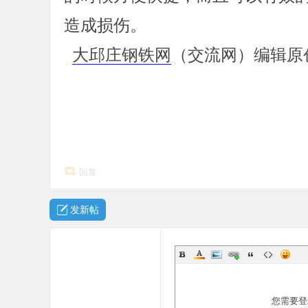
造成损伤。
大邱庄钢铁网
（交流网）编辑原
回复
发新帖
您需要登