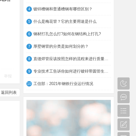
镀锌槽钢和普通槽钢有哪些区别？
4
什么是梅花管？它的主要用途是什么
5
钢材打孔怎么打?如何在钢结构上打孔?
6
厚壁钢管的分类是如何划分的？
7
直缝焊管应该按照怎样的流程来进行质量检测
8
专业技术工告诉你如何进行镀锌带圆管生产厂
9
举报
工信部：2021年钢铁行业运行情况
10
返回列表