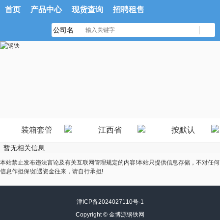
首页
产品中心
现货查询
招聘租售
装箱套管
江西省
按默认
暂无相关信息
本站禁止发布违法言论及有关互联网管理规定的内容!本站只提供信息存储，不对任何
信息作担保!如遇资金往来，请自行承担!
津ICP备2024027110号-1
Copyright ©
金博源钢铁网