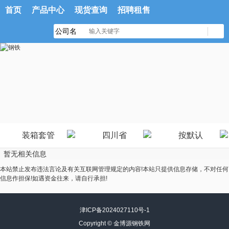
首页
产品中心
现货查询
招聘租售
装箱套管
四川省
按默认
暂无相关信息
本站禁止发布违法言论及有关互联网管理规定的内容!本站只提供信息存储，不对任何
信息作担保!如遇资金往来，请自行承担!
津ICP备2024027110号-1
Copyright ©
金博源钢铁网