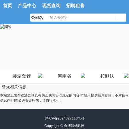
首页
产品中心
现货查询
招聘租售
装箱套管
河南省
按默认
暂无相关信息
本站禁止发布违法言论及有关互联网管理规定的内容!本站只提供信息存储，不对任何
信息作担保!如遇资金往来，请自行承担!
津ICP备2024027110号-1
Copyright ©
金博源钢铁网