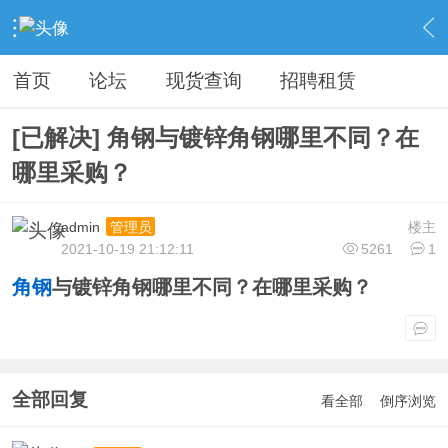
›
钢铁综合服务
›
钢铁问答
›
内容
首页
论坛
现货查询
招聘租赁
[已解决] 角钢与镀锌角钢哪里不同？在
哪里采购？
admin
楼主
管理员
2021-10-19 21:12:11
5261
1
角钢
与
镀锌角钢
哪里不同
？在哪里采购？
全部回复
看全部
倒序浏览